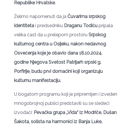
Republike Hrvatske
.
Želimo napomenuti da ja
Čuvarima srpskog
identiteta
i predsedniku
Draganu Todiću
pripala
velika čast da u prelepom prostoru
Srpskog
kulturnog centra u Osijeku, nakon nedavnog
Osvećenja koje je obavio dana 18.10.2024.
godine Njegova Svetost Patrijarh srpski g.
Porfirije, budu prvi domaćini koji organizuju
kulturnu manifestaciju.
U bogatom programu koji je pripremljen i izveden
mnogobrojnoj publici predstavili su se sledeći
izvođači:
Pevačka grupa „Vida“ iz Modriče, Dušan
Šakota, solista na harmonici iz Banja Luke,