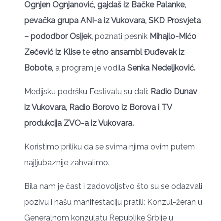
Ognjen Ognjanović, gajdaš iz Bačke Palanke,
pevačka grupa ANI-a iz Vukovara, SKD Prosvjeta
– pododbor Osijek,
poznati pesnik
Mihajlo-Mićo
Zečević iz Klise
te
etno ansambl Đuđevak iz
Bobote,
a program je vodila
Senka Nedeljković.
Medijsku podršku Festivalu su dali:
Radio Dunav
iz Vukovara, Radio Borovo iz Borova i TV
produkcija ZVO-a iz Vukovara.
Koristimo priliku da se svima njima ovim putem
najljubaznije zahvalimo.
Bila nam je čast i zadovoljstvo što su se odazvali
pozivu i našu manifestaciju pratili: Konzul-žeran u
Generalnom konzulatu Republike Srbije u