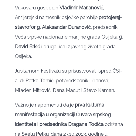
Vukovaru gospodin
Vladimir Marjanović,
Arhijerejski namesnik osječke parohije
protojerej-
stavrofor g. Aleksandar Đuranović,
predsednik
Veća srpske nacionalne manjine grada Osijeka
g.
David Brkić
i druga lica iz javnog života grada
Osijeka.
Jubilarnom Festivalu su prisustvovali ispred ČSI-
a: dr Petko Tomić, potpredsednik i članovi;
Mladen Mitrović, Dana Macut i Stevo Kaman.
Važno je napomenuti da je
prva kulturna
manifestacija u organizaciji Čuvara srpskog
identiteta i predsednika Dragana Todića
održana
na
Svetu Petku
, dana 27.10.2013. godine u