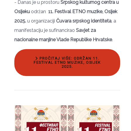
- Danas je u prostoru
Srpskog kulturnog centra u
Osijeku
održan
11. Festival ETNO muzike, Osijek
2025.
u organizaciji
Čuvara srpskog identiteta
, a
manifestaciju je sufinancirao
Savjet za
nacionalne manjine Vlade Republike Hrvatske
.
PROČITAJ VIŠE: ODRŽAN 11.
FESTIVAL ETNO MUZIKE, OSIJEK
2025.