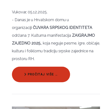
Vukovar, 05.12.2025.
- Danas je u Hrvatskom domu u
organizaciji
ČUVARA SRPSKOG IDENTITETA
održana 7. Kulturna manifestacija
ZAIGRAJMO
ZAJEDNO
2025.
, koja neguje pesme, igre, običaje,
kulturu i folklornu tradiciju srpske zajednice na
prostoru RH.
PROČITAJ VIŠE …