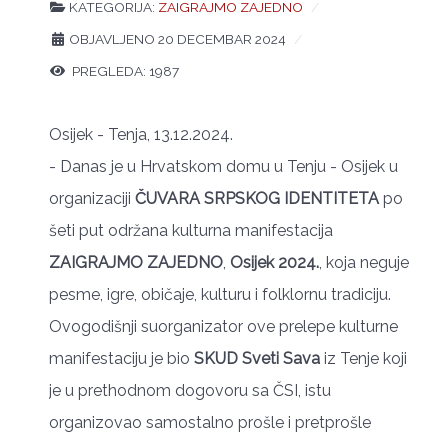
KATEGORIJA:
ZAIGRAJMO ZAJEDNO
OBJAVLJENO 20 DECEMBAR 2024
PREGLEDA: 1987
Osijek - Tenja, 13.12.2024.
- Danas je u Hrvatskom domu u Tenju - Osijek u
organizaciji
ČUVARA SRPSKOG IDENTITETA
po
šeti put održana kulturna manifestacija
ZAIGRAJMO ZAJEDNO
,
Osijek 2024.
, koja neguje
pesme, igre, običaje, kulturu i folklornu tradiciju.
Ovogodišnji suorganizator ove prelepe kulturne
manifestaciju je bio
SKUD Sveti Sava
iz Tenje koji
je u prethodnom dogovoru sa ČSI, istu
organizovao samostalno prošle i pretprošle