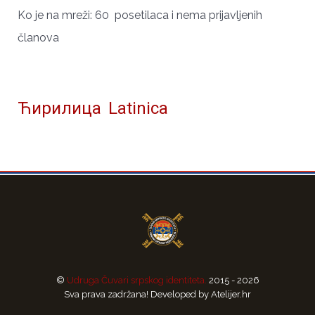
Ko je na mreži: 60 posetilaca i nema prijavljenih
članova
Ћирилица
Latinica
©
Udruga Čuvari srpskog identiteta.
2015 - 2026
Sva prava zadržana! Developed by Atelijer.hr